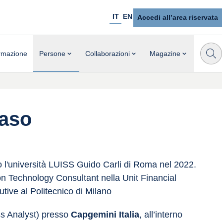
IT
EN
Accedi all’area riservata
rmazione
Persone
Collaborazioni
Magazine
aso
l'università LUISS Guido Carli di Roma nel 2022. 
 Technology Consultant nella Unit Financial 
tive al Politecnico di Milano
ss Analyst) presso 
Capgemini Italia
, all’interno 