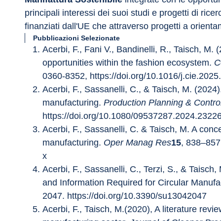
principali interessi dei suoi studi e progetti di rice
finanziati dall'UE che attraverso progetti a orienta
Pubblicazioni Selezionate
Acerbi, F., Fani V., Bandinelli, R., Taisch, M
opportunities within the fashion ecosystem. 
C
0360-8352, https://doi.org/10.1016/j.cie.2025
Acerbi, F., Sassanelli, C., & Taisch, M. (2024
manufacturing. 
Production Planning & Contro
https://doi.org/10.1080/09537287.2024.2322
Acerbi, F., Sassanelli, C. & Taisch, M. A conc
manufacturing. 
Oper Manag Res
15
, 838–857
x
Acerbi, F., Sassanelli, C., Terzi, S., & Taisc
and Information Required for Circular Manufac
2047. https://doi.org/10.3390/su13042047
Acerbi, F., Taisch, M.(2020), A literature rev