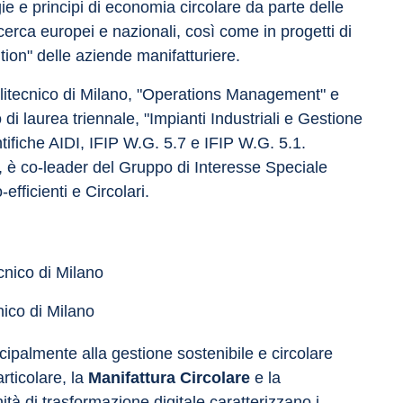
gie e principi di economia circolare da parte delle 
icerca europei e nazionali, così come in progetti di 
ition" delle aziende manifatturiere.
olitecnico di Milano, "Operations Management" e 
di laurea triennale, "Impianti Industriali e Gestione 
ifiche AIDI, IFIP W.G. 5.7 e IFIP W.G. 5.1. 
7, è co-leader del Gruppo di Interesse Speciale 
efficienti e Circolari.
cnico di Milano
nico di Milano
ncipalmente alla gestione sostenibile e circolare 
rticolare, la 
Manifattura Circolare
 e la 
ità di trasformazione digitale caratterizzano i 