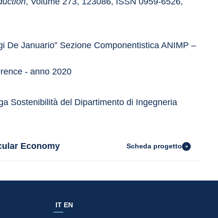
duction
, Volume 273, 123086, ISSN 0959-6526, 
igi De Januario” Sezione Componentistica ANIMP – 
rence - anno 2020
 Sostenibilità del Dipartimento di Ingegneria 
rcular Economy
Scheda progetto
IT
EN