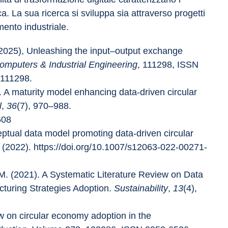
rca. La sua ricerca si sviluppa sia attraverso progetti 
mento industriale.
. (2025), Unleashing the input–output exchange 
omputers & Industrial Engineering
, 111298, ISSN 
.111298.
). A maturity model enhancing data-driven circular 
l
, 
36
(7), 970–988. 
608
eptual data model promoting data-driven circular 
 (2022). https://doi.org/10.1007/s12063-022-00271-
h, M. (2021). A Systematic Literature Review on Data 
turing Strategies Adoption. 
Sustainability
, 
13
(4), 
iew on circular economy adoption in the 