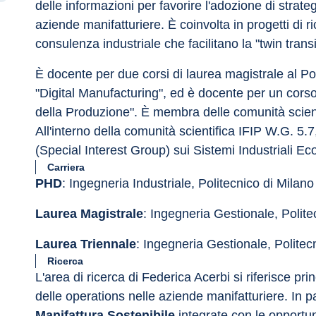
delle informazioni per favorire l'adozione di strate
aziende manifatturiere. È coinvolta in progetti di r
consulenza industriale che facilitano la "twin trans
È docente per due corsi di laurea magistrale al P
"Digital Manufacturing", ed è docente per un corso 
della Produzione". È membra delle comunità scient
All'interno della comunità scientifica IFIP W.G. 5.
(Special Interest Group) sui Sistemi Industriali Eco-
Carriera
PHD
: Ingegneria Industriale, Politecnico di Milano
Laurea Magistrale
: Ingegneria Gestionale, Polite
Laurea Triennale
: Ingegneria Gestionale, Politec
Ricerca
L'area di ricerca di Federica Acerbi si riferisce pri
delle operations nelle aziende manifatturiere. In pa
Manifattura Sostenibile
 integrate con le opportun