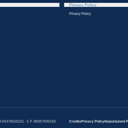
Privacy Policy
Privacy Policy
IVA 04376620151 - C.F. 80057930150
Credits
Privacy Policy
Impostazioni 