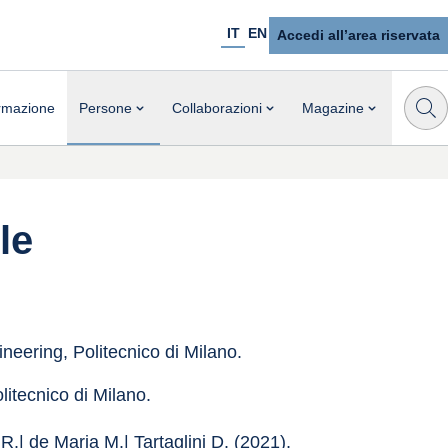
IT
EN
Accedi all’area riservata
rmazione
Persone
Collaborazioni
Magazine
le
eering, Politecnico di Milano.
itecnico di Milano.
R.| de Maria M.| Tartaglini D. (2021), 