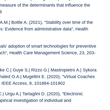
easure of the determinants that influence the 
6
.M.| Bottle A. (2021), "Stability over time of the 
s: Evidence from administrative data", Health 
duals’ adoption of smart technologies for preventive 
oach", Health Care Management Science, 23, 203-
ke C.| Guye S.| Rizzo G.| Mastropietro A.| Sykora 
 Khaled O.A.| Mugellini E. (2020), "Virtual Coaches 
", IEEE Access, 8, 101884-101902
.| Urgu A.| Tartaglini D. (2020), "Electronic 
rical investigation of individual and 