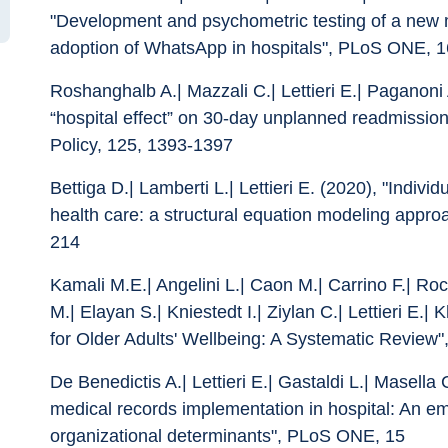
"Development and psychometric testing of a new m
adoption of WhatsApp in hospitals", PLoS ONE, 1
Roshanghalb A.| Mazzali C.| Lettieri E.| Paganoni A
“hospital effect” on 30-day unplanned readmission
Policy, 125, 1393-1397
Bettiga D.| Lamberti L.| Lettieri E. (2020), "Indivi
health care: a structural equation modeling appr
214
Kamali M.E.| Angelini L.| Caon M.| Carrino F.| Roc
M.| Elayan S.| Kniestedt I.| Ziylan C.| Lettieri E.|
for Older Adults' Wellbeing: A Systematic Review
De Benedictis A.| Lettieri E.| Gastaldi L.| Masella C
medical records implementation in hospital: An empi
organizational determinants", PLoS ONE, 15