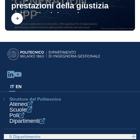
prestazioni della giustizia
nell’Italia del nord-ovest
Scopri
IT
EN
Strutture del Politecnico
Ateneo
Scuole
Poli
Dipartimenti
Il Dipartimento