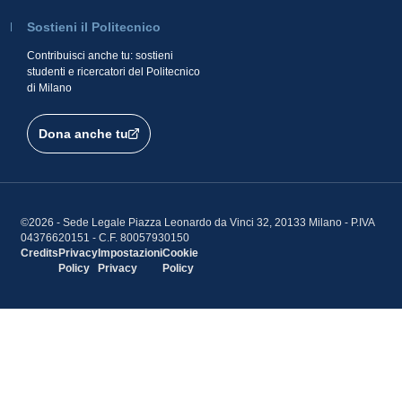
Sostieni il Politecnico
Contribuisci anche tu: sostieni
studenti e ricercatori del Politecnico
di Milano
Dona anche tu
©2026 - Sede Legale Piazza Leonardo da Vinci 32, 20133 Milano - P.IVA
04376620151 - C.F. 80057930150
Credits
Privacy
Impostazioni
Cookie
Policy
Privacy
Policy