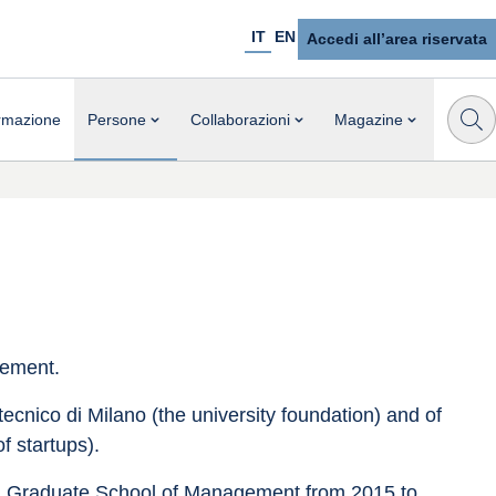
IT
EN
Accedi all’area riservata
rmazione
Persone
Collaborazioni
Magazine
gement.
cnico di Milano (the university foundation) and of 
f startups).
mi Graduate School of Management from 2015 to 