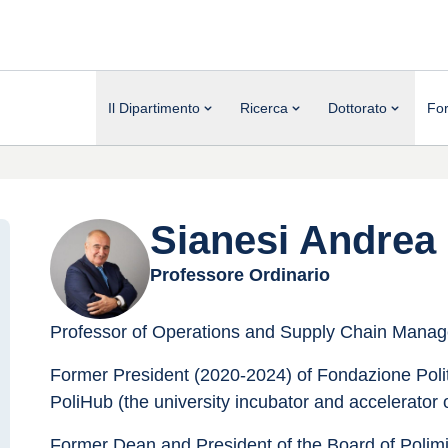
Il Dipartimento
Ricerca
Dottorato
Fo
Sianesi Andrea
Professore Ordinario
Professor of Operations and Supply Chain Mana
Former President (2020-2024) of Fondazione Polite
PoliHub (the university incubator and accelerator o
Former Dean and President of the Board of Poli