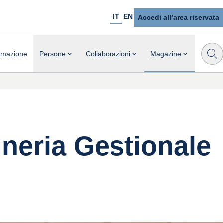
IT
EN
Accedi all’area riservata
rmazione
Persone
Collaborazioni
Magazine
egneria Gestionale